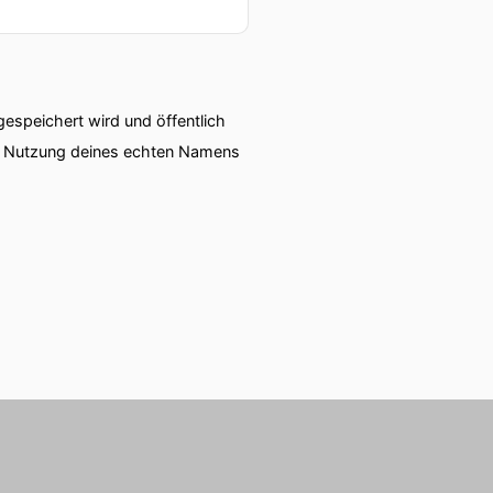
tende.
ierung, Neuprogrammierung
speichert wird und öffentlich
ie Nutzung deines echten Namens
ssen das alle, indem nichts
iesen Zeiten.
ittel dezimiert und
reitet das Warnhaussterben