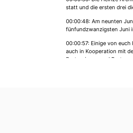
statt und die ersten drei 
00:00:48: Am neunten Juni
fünfundzwanzigsten Juni in
00:00:57: Einige von euch 
auch in Kooperation mit d
Partnerinnen und Partnern
00:01:10: Und miteinander 
00:01:12: Ihr könnt dort 
kennenlernen.
00:01:17: Den Link zur Vera
00:01:21: Kleiner Spoiler f