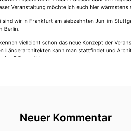
dieser Veranstaltung möchte ich euch hier wärmstens 
 sind wir in Frankfurt am siebzehnten Juni im Stutt
 Berlin.
kennen vielleicht schon das neue Konzept der Veranst
en Länderarchitekten kann man stattfindet und Archit
 eine Bühne gibt.
vernetzt!
spannende Projekte, tolle technische Lösungen und to
nstaltung stellen wir natürlich hiermit in die Show-N
Neuer Kommentar
ür erste Veranstalten am neunten Juni in Frankfurt.