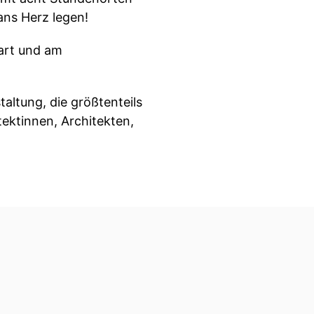
ans Herz legen!
gart und am
altung, die größtenteils
ektinnen, Architekten,
tal nette Menschen
otes.