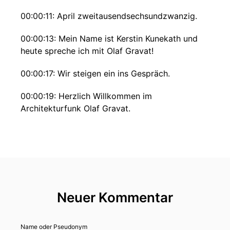
00:00:11: April zweitausendsechsundzwanzig.
00:00:13: Mein Name ist Kerstin Kunekath und
heute spreche ich mit Olaf Gravat!
00:00:17: Wir steigen ein ins Gespräch.
00:00:19: Herzlich Willkommen im
Architekturfunk Olaf Gravat.
00:00:22: Du bist Gründungspartner des
Kollaborativendesign-Büros B+.
00:00:26: Das sich auf die adaptive Umnutzung
des Bestandes konzentriert, also
Bestandserhalt, Renovation und Umnitzung
Neuer Kommentar
stehen hier im Vordergrund.
00:00:35: du bist Mitgründer von S+, Station
Name oder Pseudonym