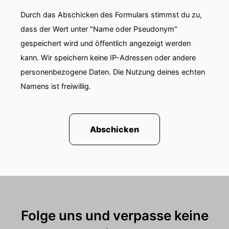
Durch das Abschicken des Formulars stimmst du zu,
00:01:15: Und wie es entstanden ist überhaupt?
dass der Wert unter "Name oder Pseudonym"
00:01:17: Welche Ziele verfolgt ihr damit und
gespeichert wird und öffentlich angezeigt werden
warum Abriss in Europa ein zentrales politisches
kann. Wir speichern keine IP-Adressen oder andere
Thema werden soll?
personenbezogene Daten. Die Nutzung deines echten
00:01:24: Und auch warum das immer noch
Namens ist freiwillig.
nicht so ist beziehungsweise auch auf welcher
Ebene und wie es
Abschicken
00:01:29: weitergehen
00:01:29: soll.
00:01:31: Ja du beschreibst in deinem TEDxTalk
oder es ist TEDxBerlin vom November zwanzig
fünfundzwanzig dass jede Minute irgendwo in
Folge uns und verpasse keine
Europa einen Haus abgerissen wird und zwar
nicht durch Naturkatastrophen, sondern durch