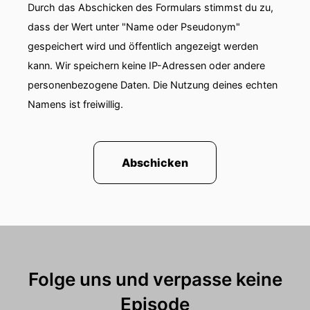
00:01:03: Herzlichen Glückwunsch dazu.
Durch das Abschicken des Formulars stimmst du zu,
dass der Wert unter "Name oder Pseudonym"
00:01:05: Darüber möchte ich gerne mit euch
gespeichert wird und öffentlich angezeigt werden
sprechen über dieses Projekt und den Umgang
kann. Wir speichern keine IP-Adressen oder andere
mit Bestand- und Denkmalschutz.
personenbezogene Daten. Die Nutzung deines echten
00:01:13: Werbung.
Namens ist freiwillig.
00:01:14: Salto liefert modernste Lösungen für
das Zutritts- und Identitätsmanagement.
Abschicken
00:01:19: Das Unternehmen unterstützt seine
Anwender seit über zwanzig Jahren dabei,
Liegenschaften sicherer, flexibler und effizienter
zu bewirtschaften.
00:01:28: Salto ist stolz darauf, den Heinz-
Architektur-Award seit vielen Jahren zu
Folge uns und verpasse keine
unterstützen und gratuliert den Preisträgerinnen
Episode
und Preisträgern ganz herzlich.