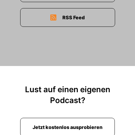
00:02:02: Es war für uns total überraschend.
00:02:05: Also es ist wirklich... Kassel hat ja fast
RSS Feed
ninety-fünf Prozent des Bestandes verloren im
Krieg und zerstört, also total zerstört.
00:02:17: Und dieser vordere Westen ist so ein
Stadtteil, der noch erinnert an eine alte
Substanz und alte Geschichte in der Stadt.
00:02:25: und dieses Quartier, also ich glaube,
man kann eigentlich sagen, wir haben es erst zu
einem kleinen Quartier.
Lust auf einen eigenen
00:02:32: gemacht.
Podcast?
00:02:34: Das hat sich versteckt hinter einer
zweieinhalb Meter hohen Stahlmauer.
Jetzt kostenlos ausprobieren
00:02:37: Also selbst die Nachbarn oder