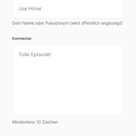
00:00:35: ja.
00:00:35: Es ist lange her, also es steht schon
Dein Name oder Pseudonym (wird öffentlich angezeigt)
lange, das Büro betreut Projekte von der
Konzept- und Entwicklungsphase über
Kommentar
Architektur und Bauleitung bis zur Fertigstellung
und bietet Beratungsleistungen im Bereich
Projektentwicklung und Portfoliooptimierung an.
00:00:50: So steht es auf eurer Website, so
habe ich es übernommen.
00:00:53: Querkopfarchitekten realisieren unter
anderem Wohnhotel und Bürogebäude.
00:00:58: Und ihr habt mit dem Wäscherei-
Quartier in Kassel den Heinz-Architektur-Award
Mindestens 10 Zeichen
gewonnen.