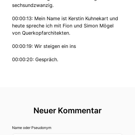
sechsundzwanzig.
00:00:13: Mein Name ist Kerstin Kuhnekart und
heute spreche ich mit Fion und Simon Mögel
von Querkopfarchitekten.
00:00:19: Wir steigen ein ins
00:00:20: Gespräch.
00:00:21: Herzlich willkommen im Heinz-
Architektur von Fionn und Simon Mögel von
Querkopf-Architekten.
00:00:27: Das Hamburger Büro Querkopf-
Architekten wurde von dir, Fionn, Mögel und
Neuer Kommentar
Vasfi Taha gegründet.
00:00:35: Genau,
Name oder Pseudonym