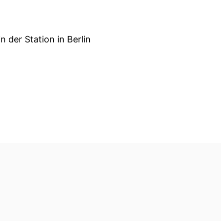
 der Station in Berlin
 Naturschutz für
il der Zukunftskommission
 hätte, wie das gelaufen