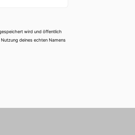
he reingeht.
ch besonders, wenn man
speichert wird und öffentlich
ie Nutzung deines echten Namens
sationen.
kann, also über CO²-
in Griff zu bekommen.
 zu überlegen, was sind