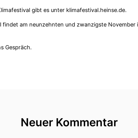
limafestival gibt es unter klimafestival.heinse.de.
al findet am neunzehnten und zwanzigste November in
ins Gespräch.
mmen im Architekturfunk Mirjam Rabjoor.
irtin.
e Bundesvorsitzende des BUND, Bund für Umwelt und
ied im Rat für nachhaltige Entwicklung und warst Te
Neuer Kommentar
hier noch, weil ich dazu auch noch gleich eine Frage