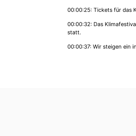
00:00:25: Tickets für das K
00:00:32: Das Klimafestiv
statt.
00:00:37: Wir steigen ein 
00:00:39: Herzlich willko
00:00:43: Du bist Betriebsw
00:00:45: Stellvertretend
Deutschland, EV und Mitgl
Landwirtschaft.
00:00:59: Ich erwähne das 
ist.