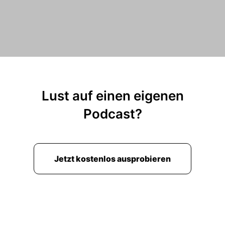
demütiger, ein bisschen bescheidener, aber ganz
unbescheiden.
00:02:11: Ich glaube, können wir schon stolz
sein.
00:02:13: Wir gucken natürlich immer uns in den
Selbstkritik, was kann noch besser gehen und
Lust auf einen eigenen
wie kann es weiter nach vorne gehen.
Podcast?
00:02:18: Aber wenn wir wirklich mal ohne
falsche Bescheidenheit zurückblicken, sind wir
schon stolz, weil wir eine Menge schon gebaut
Jetzt kostenlos ausprobieren
haben.
00:02:26: Und das war immer unser Ziel von
Anfang an, dass wir nicht nur theoretiefest
klemmen, sondern wirklich bauen wollen und
gut bauen wollen und mit hohem Qualität bauen