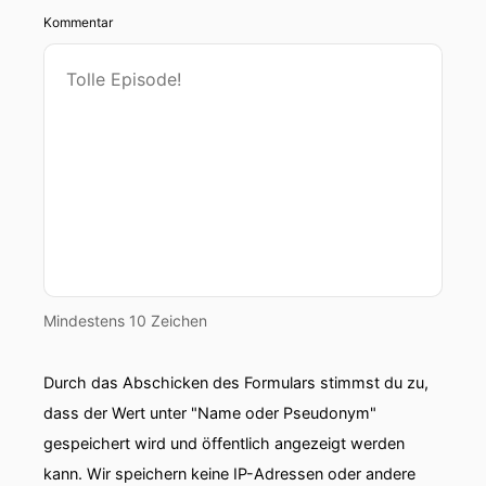
Kommentar
00:00:54: einen Korken knallen lassen, weil wir
feiern heute... Achtung!
00:01:01: Oh, shit.
00:01:04: Oh nein.
00:01:05: Okay, aber es hat nicht geschwitzt,
weil ich bin echt hierher gejockt.
00:01:08: Denn wir stoßen heute an auf zwanzig
Jahre Atelierstee.
Mindestens 10 Zeichen
00:01:15: Das stimmt.
Durch das Abschicken des Formulars stimmst du zu,
00:01:17: Gleich sind die Kläser gefüllt.
dass der Wert unter "Name oder Pseudonym"
gespeichert wird und öffentlich angezeigt werden
00:01:20: So, das ist dein Glas.
kann. Wir speichern keine IP-Adressen oder andere