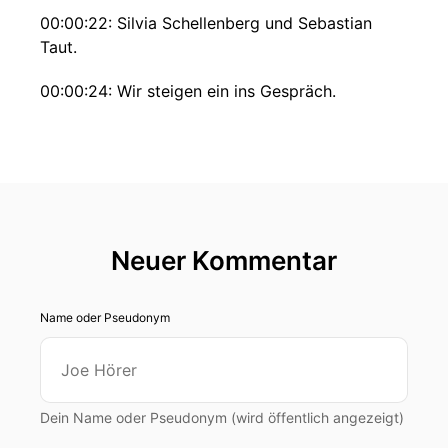
00:00:22: Silvia Schellenberg und Sebastian
Taut.
00:00:24: Wir steigen ein ins Gespräch.
00:00:27: Herzlich willkommen zum Heinze
Architektur-Funk.
00:00:29: Ich spreche in unserer heutigen
Episode über Baukunst, Vertrauen, Erfolg, über
Kohle, über Beziehung und das gemeinsame
Neuer Kommentar
Glück zusammen mit Silvia Schellenberg und
Sebastian Taut von AtelierST.
Name oder Pseudonym
00:00:43: Hallo.
00:00:45: So, aber bevor wir sprechen, muss ich
jetzt erstmal, zum ersten Mal überhaupt live in
Dein Name oder Pseudonym (wird öffentlich angezeigt)
diesem Podcast.