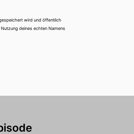
speichert wird und öffentlich
iehen.
ie Nutzung deines echten Namens
0
Bau-
oher der
darf in
 das,
in
pisode