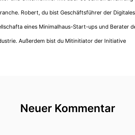
anche. Robert, du bist Geschäftsführer der Digitales
lschafta eines Minimalhaus-Start-ups und Berater d
ustrie. Außerdem bist du Mitinitiator der Initiative
80 Sekunden", was sicherlich viele Menschen kennen,
 für schnelleres und nachhaltigeres Bauen zu entwic
s, schön, dass ich dabei sein darf.
g. Wo wir hier sitzen, wir sitzen nämlich in deinen Bü
Neuer Kommentar
 127. Was ist das hier?
e Parkhaus in Europa, was Ende der 20er Jahre des let