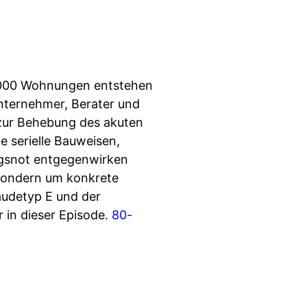
0.000 Wohnungen entstehen
Unternehmer, Berater und
n zur Behebung des akuten
 serielle Bauweisen,
gsnot entgegenwirken
 sondern um konkrete
äudetyp E und der
r in dieser Episode.
80-