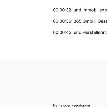
00:00:32: und Immobilienbr
00:00:36: 365 GmbH, Gesel
00:00:43: und Herstellerind
00:00:48: "Neues Bauen - 
00:00:53: abzielt Lösungen
00:00:58: Hallo. Hallo Klau
00:01:01: Es halt ein weni
00:01:06: in der Kantstraße
00:01:11: Das ist das erst
Name oder Pseudonym