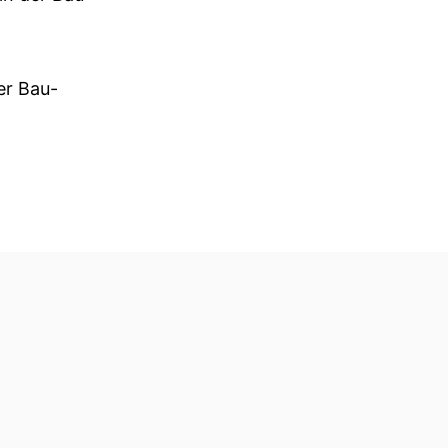
er Bau-
 die darauf
keln.
roräumen
zten